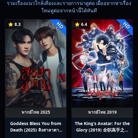
รวมเรื่องแนวใกล้เคียงและรายการน่าดูต่อ เผื่ออยากหาเรื่อง
ใหม่ดูต่อจากหน้านี้ได้ทันที
HD
HD
⭐ 8.3
⭐ 6.4
พากย์ไทย 2025
พากย์ไทย 2019
Goddess Bless You from
The King’s Avatar: For the
Death (2025) สิงสาลาตาย
Glory (2019) 全职高手之巅
พากย์ไทย Ep1-13
峰荣耀