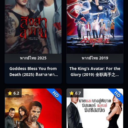
พากย์ไทย 2025
พากย์ไทย 2019
Goddess Bless You from
The King’s Avatar: For the
Death (2025) สิงสาลาตาย
Glory (2019) 全职高手之巅
พากย์ไทย Ep1-13
峰荣耀
HD
HD
⭐ 6.2
⭐ 6.7