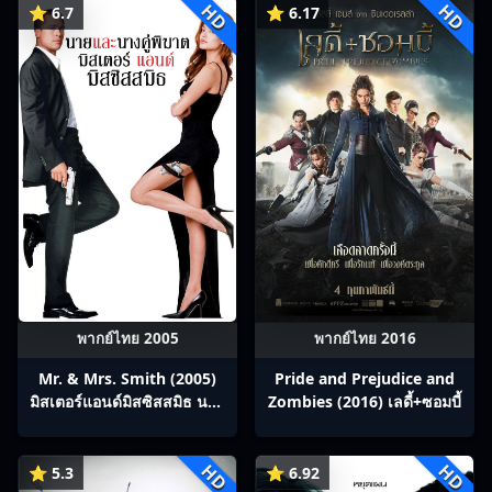
HD
HD
⭐ 6.7
⭐ 6.17
พากย์ไทย 2005
พากย์ไทย 2016
Mr. & Mrs. Smith (2005)
Pride and Prejudice and
มิสเตอร์แอนด์มิสซิสสมิธ นาย
Zombies (2016) เลดี้+ซอมบี้
และนางคู่พิฆาต
HD
HD
⭐ 5.3
⭐ 6.92