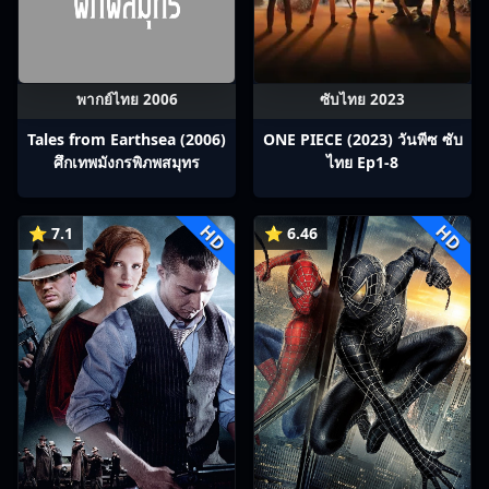
พากย์ไทย 2006
ซับไทย 2023
Tales from Earthsea (2006)
ONE PIECE (2023) วันพีซ ซับ
ศึกเทพมังกรพิภพสมุทร
ไทย Ep1-8
HD
HD
⭐ 7.1
⭐ 6.46