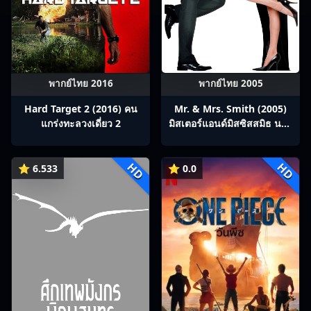
พากย์ไทย 2016
พากย์ไทย 2005
Hard Target 2 (2016) คน
Mr. & Mrs. Smith (2005)
แกร่งทะลวงเดี่ยว 2
มิสเตอร์แอนด์มิสซิสสมิธ นาย
และนางคู่พิฆาต
HD
HD
⭐ 6.533
⭐ 0.0