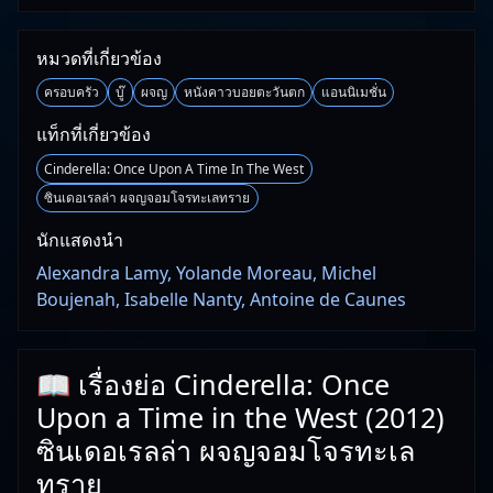
หมวดที่เกี่ยวข้อง
ครอบครัว
บู๊
ผจญ
หนังคาวบอยตะวันตก
แอนนิเมชั่น
แท็กที่เกี่ยวข้อง
Cinderella: Once Upon A Time In The West
ซินเดอเรลล่า ผจญจอมโจรทะเลทราย
นักแสดงนำ
Alexandra Lamy, Yolande Moreau, Michel
Boujenah, Isabelle Nanty, Antoine de Caunes
📖 เรื่องย่อ Cinderella: Once
Upon a Time in the West (2012)
ซินเดอเรลล่า ผจญจอมโจรทะเล
ทราย