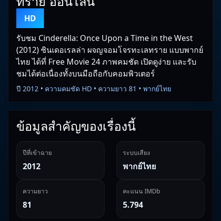
ทราย ออนไลน์
HD
รับชม Cinderella: Once Upon a Time in the West
(2012) ซินเดอเรลล่า ผจญจอมโจรทะเลทราย แบบพากย์
ไทย ได้ที่ Free Movie 24 ภาพคมชัด เปิดดูง่าย และรับ
ชมได้ต่อเนื่องทั้งบนมือถือกับคอมพิวเตอร์
ปี 2012 • ความคมชัด HD • ความยาว 81 • พากย์ไทย
ข้อมูลสำคัญของเรื่องนี้
ปีที่เข้าฉาย
ระบบเสียง
2012
พากย์ไทย
ความยาว
คะแนน IMDb
81
5.794