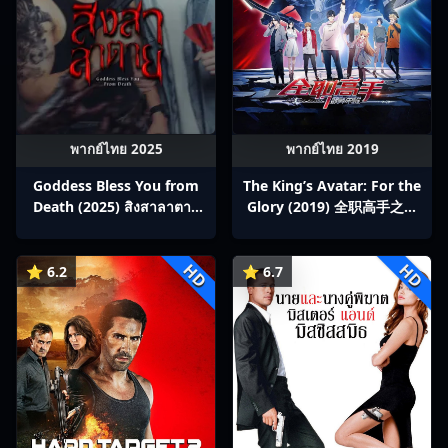
พากย์ไทย 2025
พากย์ไทย 2019
Goddess Bless You from
The King’s Avatar: For the
Death (2025) สิงสาลาตาย
Glory (2019) 全职高手之巅
พากย์ไทย Ep1-13
峰荣耀
HD
HD
⭐ 6.2
⭐ 6.7