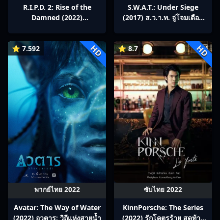
R.I.P.D. 2: Rise of the
S.W.A.T.: Under Siege
Damned (2022)
(2017) ส.ว.า.ท. จู่โจมเดือด
อาร์.ไอ.พี.ดี.หน่วยพิฆาตสยบ
ระห่ำ
วิญญาณ 2: ดวลดับอสุรผงาด
HD
HD
⭐ 7.592
⭐ 8.7
พากย์ไทย 2022
ซับไทย 2022
Avatar: The Way of Water
KinnPorsche: The Series
(2022) อวตาร: วิถีแห่งสายน้ำ
(2022) รักโคตรร้าย สุดท้าย