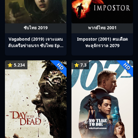
ซับไทย 2019
พากย์ไทย 2001
Vagabond (2019) เจาะแผน
Impostor (2001) ฅนเดือด
ลับเครือข่ายนรก ซับไทย Ep1-
ทะลุจักรวาล 2079
0
HD
HD
⭐ 5.234
⭐ 7.3