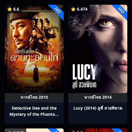
HD
HD
⭐ 6.6
⭐ 6.474
พากย์ไทย 2010
พากย์ไทย 2014
Detective Dee and the
Lucy (2014) ลูซี่ สวยพิฆาต
Mystery of the Phantom
Flame (2010) ตี๋เหรินเจี๋ย ดาบ
ทะลุคนไฟ