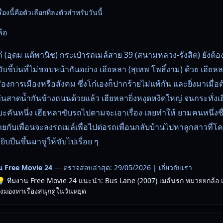
องนี้คือตัวเลือกที่ลงตัวสำหรับวันนี้
้อ
๋ (อุดม แต้พานิช) กระเป๋ารถเมล์สาย 39 (สนามหลวง-รังสิต) ยังต้
ับขี้บ่นที่ไม่ชอบหน้ากันอย่าง เฮียหลา (สุเทพ โพธิ์งาม) ด้วย เฮียหลา
เรื่องการเมืองหรือสังคม ซึ่งโก๋เองก็ปากร้ายไม่แพ้กัน และยิ่งมาเมื
ล่นสาดน้ำกันข้างถนนด้วยแล้ว เฮียหลายิ่งหงุดหงิดใหญ่ จนกระทั่ง
คันหนึ่ง เฮียหลาขับรถไปตามจะเอาเรื่อง เลยทำให้ ยามคนหนึ่งชื่อ
มายกับเพื่อนจะลงรถเมล์เพื่อไปต่อรถเพื่อนกลับบ้านไปหาลูกสาวที่โ
ปืนขึ้นมาขู่ให้ขับไปเรื่อย ๆ
น Free Movie 24
— ตรวจสอบล่าสุด: 29/05/2026 |
เกี่ยวกับเรา
 ทีมงาน Free Movie 24 แนะนำ: Bus Lane (2007) เมล์นรก หมวยยกล้อ 
มองหาเรื่องสนุกดูในวันหยุด