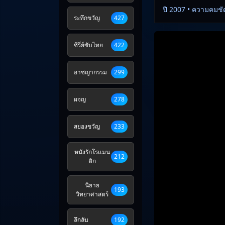
ปี 2007 • ความคมชั
ระทึกขวัญ
427
ซีรี่ย์ซับไทย
422
อาชญากรรม
299
ผจญ
278
สยองขวัญ
233
หนังรักโรแมน
212
ติก
นิยาย
193
วิทยาศาสตร์
ลึกลับ
192