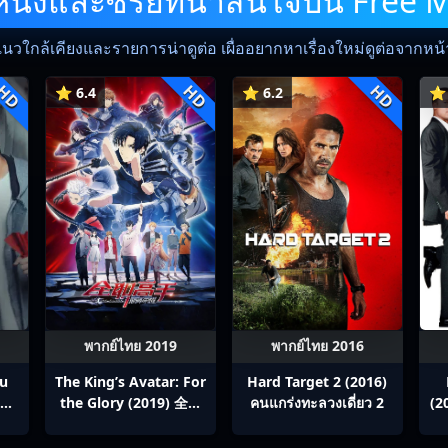
ังและซีรีย์ที่น่าสนใจบน Free 
แนวใกล้เคียงและรายการน่าดูต่อ เผื่ออยากหาเรื่องใหม่ดูต่อจากหน้าน
HD
HD
HD
⭐ 6.4
⭐ 6.2
⭐ 
พากย์ไทย 2019
พากย์ไทย 2016
ou
The King’s Avatar: For
Hard Target 2 (2016)
สิง
the Glory (2019) 全职
คนแกร่งทะลวงเดี่ยว 2
(2
p1-
高手之巅峰荣耀
ซ