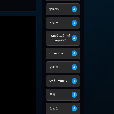
潘毅鸿
4
신혜선
4
ธนะมินทร์ วงษ์
4
สกุลพัชร์
Guan Yue
4
胡亦瑤
4
นพชัย ชัยนาม
4
尹涛
4
김남길
4