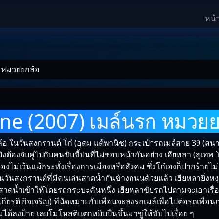
หน้
ก หมวยยกล้อ
ne (2007) เมล์นรก หมวยย
อ ในวันสงกรานต์ โก๋ (อุดม แต้พานิช) กระเป๋ารถเมล์สาย 39 (สนาม
ต้องจับคู่ไปกับคนขับขี้บ่นที่ไม่ชอบหน้ากันอย่าง เฮียหลา (สุเทพ โพ
ื่องไม่เว้นแม้กระทั่งเรื่องการเมืองหรือสังคม ซึ่งโก๋เองก็ปากร้ายไม
ในวันสงกรานต์ที่มีคนเล่นสาดน้ำกันข้างถนนด้วยแล้ว เฮียหลายิ่งหง
กสาดน้ำเข้าให้โดยรถกระบะคันหนึ่ง เฮียหลาขับรถไปตามจะเอาเรื่
(เกียรติ กิจเจริญ) ที่นัดหมายกับเพื่อนจะลงรถเมล์เพื่อไปต่อรถเพื่
่ได้ลงป้าย เลยโมโหสติแตกหยิบปืนขึ้นมาขู่ให้ขับไปเรื่อย ๆ