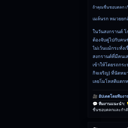
ถ้าคุณชื่นชอบตลก เรื่
เมล์นรก หมวยยกล
ในวันสงกรานต์ โก
ต้องจับคู่ไปกับคนข
ไม่เว้นแม้กระทั่ง
สงกรานต์ที่มีคนเ
เข้าให้โดยรถกระบะ
กิจเจริญ) ที่นัดห
เลยโมโหสติแตกหยิบ
🎥
อัปเดตโดยทีมงา
💬 ทีมงานแนะนำ:

ชื่นชอบตลกและกำลัง