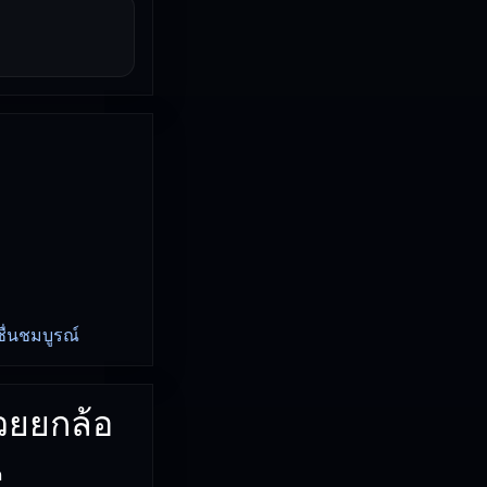
ชื่นชมบูรณ์
มวยยกล้อ
ด