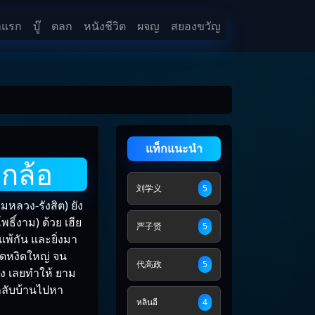
าแรก
บู๊
ตลก
หนังชีวิต
ผจญ
สยองขวัญ
แท็กแนะนำ
กล้อ
刘学义
5
หลวง-รังสิต) ยัง
ธิ์งาม) ด้วย เฮีย
严子贤
5
่แพ้กัน และยิ่งมา
ุดหงิดใหญ่ จน
代高政
5
อง เลยทำให้ ยาม
อนกลับบ้านไปหา
หลินอี
4