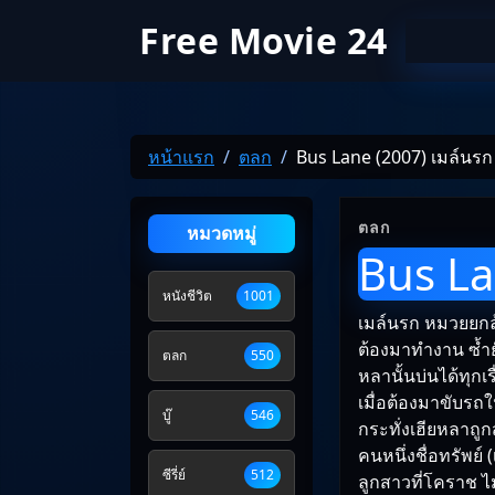
Free Movie 24
หน้าแรก
ตลก
Bus Lane (2007) เมล์นร
ตลก
หมวดหมู่
Bus La
หนังชีวิต
1001
เมล์นรก หมวยยกล้
ต้องมาทำงาน ซ้ำยัง
ตลก
550
หลานั้นบ่นได้ทุกเร
เมื่อต้องมาขับรถ
บู๊
546
กระทั่งเฮียหลาถู
คนหนึ่งชื่อทรัพย์ 
ซีรี่ย์
512
ลูกสาวที่โคราช ไม