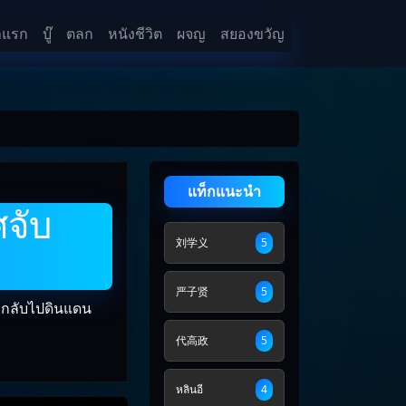
าแรก
บู๊
ตลก
หนังชีวิต
ผจญ
สยองขวัญ
แท็กแนะนำ
ศจับ
刘学义
5
严子贤
5
องกลับไปดินแดน
代高政
5
หลินอี
4