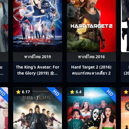
พากย์ไทย 2019
พากย์ไทย 2016
ou
The King’s Avatar: For
Hard Target 2 (2016)
สิง
the Glory (2019) 全职
คนแกร่งทะลวงเดี่ยว 2
(2
p1-
高手之巅峰荣耀
ซ
HD
HD
HD
⭐ 6.17
⭐ 6.4
⭐ 