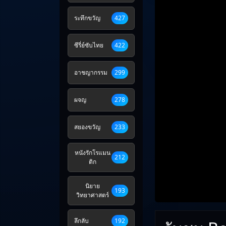
ระทึกขวัญ
427
ซีรี่ย์ซับไทย
422
อาชญากรรม
299
ผจญ
278
สยองขวัญ
233
หนังรักโรแมน
212
ติก
นิยาย
193
วิทยาศาสตร์
ลึกลับ
192