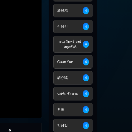
潘毅鸿
4
신혜선
4
ธนะมินทร์ วงษ์
4
สกุลพัชร์
Guan Yue
4
胡亦瑤
4
นพชัย ชัยนาม
4
尹涛
4
김남길
4