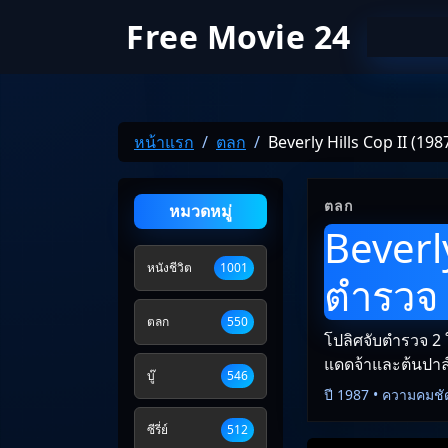
Free Movie 24
หน้าแรก
ตลก
Beverly Hills Cop II (19
ตลก
หมวดหมู่
Beverly
หนังชีวิต
1001
ตำรวจ
ตลก
550
โปลิศจับตำรวจ 2 
แดดจ้าและต้นปาล์ม
บู๊
546
ปี 1987 • ความคมชั
ซีรี่ย์
512