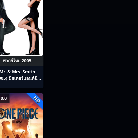
พากย์ไทย 2005
Mr. & Mrs. Smith
005) มิสเตอร์แอนด์มิส
ิสสมิธ นายและนางคู่
พิฆาต
HD
0.0