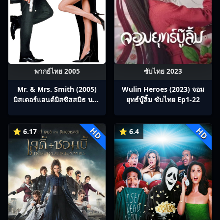
พากย์ไทย 2005
ซับไทย 2023
Mr. & Mrs. Smith (2005)
Wulin Heroes (2023) จอม
มิสเตอร์แอนด์มิสซิสสมิธ นาย
ยุทธ์บู๊ลิ้ม ซับไทย Ep1-22
และนางคู่พิฆาต
HD
HD
⭐ 6.17
⭐ 6.4