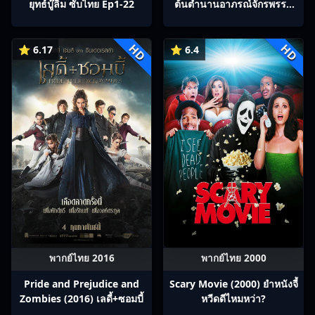
ยุทธ์บู๊ลิ้ม ซับไทย Ep1-22
ต้นตํานานอาภรณ์จักรพรรดิ
ซับไทย Ep1-40
HD
HD
⭐ 6.17
⭐ 6.4
พากย์ไทย 2016
พากย์ไทย 2000
Pride and Prejudice and
Scary Movie (2000) ยำหนังจี้​
Zombies (2016) เลดี้+ซอมบี้
หวีดดีไหมหว่า?