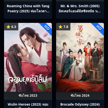
Roaming China with Tang
Mr. & Mrs. Smith (2005)
Poetry (2025) ท่องโลกตาม
มิสเตอร์แอนด์มิสซิสสมิธ นาย
บทกวีถัง ภาค 1: ข้าและเพื่อน
และนางคู่พิฆาต
ร่วมทางปรมาจารย์กวี ซับไทย
HD
HD
Ep1-12
⭐ 6.3
⭐ 7.8
ซับไทย 2023
ซับไทย 2024
Wulin Heroes (2023) จอม
Brocade Odyssey (2024)