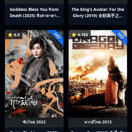
Goddess Bless You from
The King’s Avatar: For the
Death (2025) สิงสาลาตาย
Glory (2019) 全职高手之巅
พากย์ไทย Ep1-13
峰荣耀
HD
HD
⭐ 6.5
⭐ 4.182
ซับไทย 2023
พากย์ไทย 2013