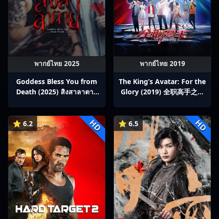
พากย์ไทย 2025
พากย์ไทย 2019
Goddess Bless You from
The King’s Avatar: For the
Death (2025) สิงสาลาตาย
Glory (2019) 全职高手之巅
พากย์ไทย Ep1-13
峰荣耀
HD
HD
⭐ 6.2
⭐ 6.5