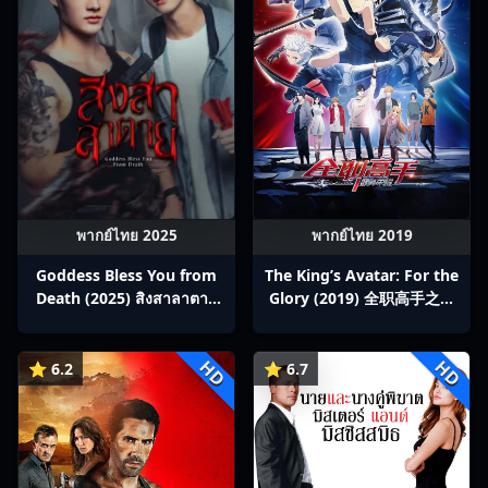
พากย์ไทย 2025
พากย์ไทย 2019
Goddess Bless You from
The King’s Avatar: For the
Death (2025) สิงสาลาตาย
Glory (2019) 全职高手之巅
พากย์ไทย Ep1-13
峰荣耀
HD
HD
⭐ 6.2
⭐ 6.7