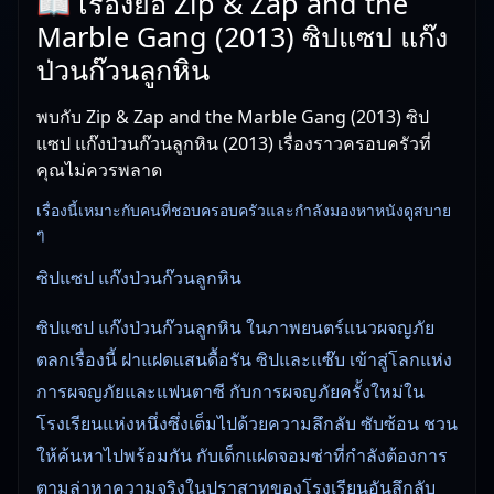
📖 เรื่องย่อ Zip & Zap and the
Marble Gang (2013) ซิปแซป แก๊ง
ป่วนก๊วนลูกหิน
พบกับ Zip & Zap and the Marble Gang (2013) ซิป
แซป แก๊งป่วนก๊วนลูกหิน (2013) เรื่องราวครอบครัวที่
คุณไม่ควรพลาด
เรื่องนี้เหมาะกับคนที่ชอบครอบครัวและกำลังมองหาหนังดูสบาย
ๆ
ซิปแซป แก๊งป่วนก๊วนลูกหิน
ซิปแซป แก๊งป่วนก๊วนลูกหิน ในภาพยนตร์แนวผจญภัย
ตลกเรื่องนี้ ฝาแฝดแสนดื้อรัน ซิปและแซ๊บ เข้าสู่โลกแห่ง
การผจญภัยและแฟนตาซี กับการผจญภัยครั้งใหม่ใน
โรงเรียนแห่งหนึ่งซึ่งเต็มไปด้วยความลึกลับ ซับซ้อน ชวน
ให้ค้นหาไปพร้อมกัน กับเด็กแฝดจอมซ่าที่กำลังต้องการ
ตามล่าหาความจริงในปราสาทของโรงเรียนอันลึกลับ