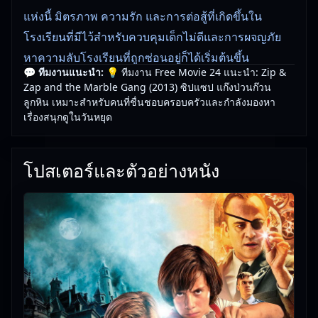
แห่งนี้ มิตรภาพ ความรัก และการต่อสู้ที่เกิดขึ้นใน
โรงเรียนที่มีไว้สำหรับควบคุมเด็กไม่ดีและการผจญภัย
หาความลับโรงเรียนที่ถูกซ่อนอยู่ก็ได้เริ่มต้นขึ้น
💬 ทีมงานแนะนำ:
💡 ทีมงาน Free Movie 24 แนะนำ: Zip &
Zap and the Marble Gang (2013) ซิปแซป แก๊งป่วนก๊วน
🎥
อัปเดตโดยทีมงาน Free Movie 24
— ตรวจสอบล่าสุด:
ลูกหิน เหมาะสำหรับคนที่ชื่นชอบครอบครัวและกำลังมองหา
29/05/2026 |
เกี่ยวกับเรา
เรื่องสนุกดูในวันหยุด
โปสเตอร์และตัวอย่างหนัง