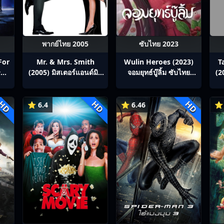
พากย์ไทย 2005
ซับไทย 2023
For
Mr. & Mrs. Smith
Wulin Heroes (2023)
T
 全职
(2005) มิสเตอร์แอนด์มิส
จอมยุทธ์บู๊ลิ้ม ซับไทย
(2
ซิสสมิธ นายและนางคู่
Ep1-22
พิฆาต
HD
HD
HD
⭐ 6.4
⭐ 6.46
⭐ 