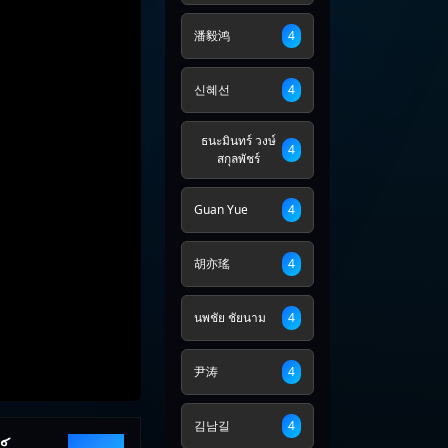
潘毅鸿
4
신혜선
4
ธนะมินทร์ วงษ์
4
สกุลพัชร์
Guan Yue
4
胡亦瑤
4
นพชัย ชัยนาม
4
尹涛
4
김남길
4