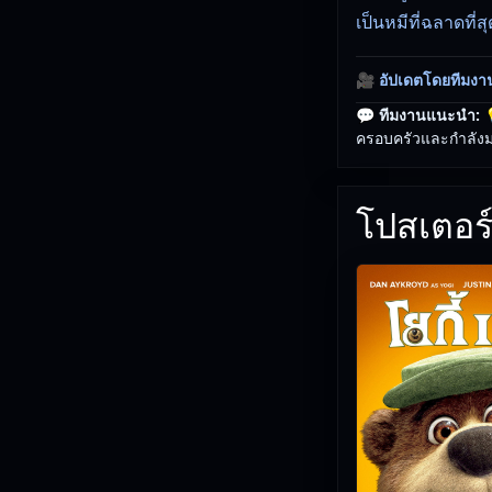
เป็นหมีที่ฉลาดที่
🎥
อัปเดตโดยทีมงา
💬 ทีมงานแนะนำ:

ครอบครัวและกำลังมอ
โปสเตอร์