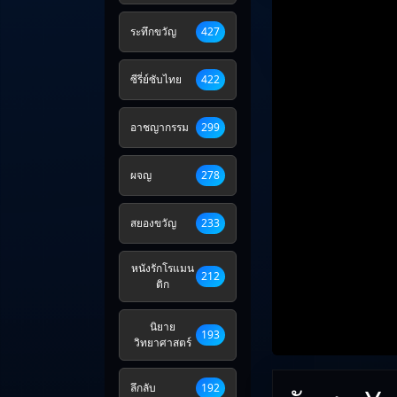
ระทึกขวัญ
427
ซีรี่ย์ซับไทย
422
อาชญากรรม
299
ผจญ
278
สยองขวัญ
233
หนังรักโรแมน
212
ติก
นิยาย
193
วิทยาศาสตร์
ลึกลับ
192