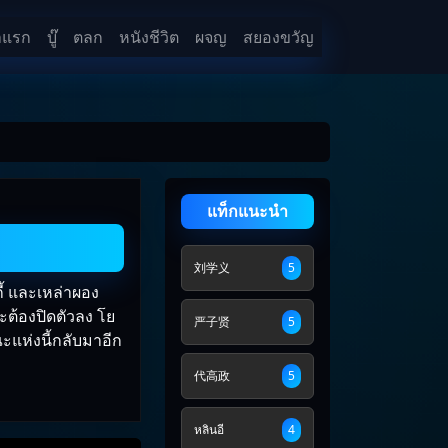
าแรก
บู๊
ตลก
หนังชีวิต
ผจญ
สยองขวัญ
แท็กแนะนำ
刘学义
5
กี้ และเหล่าผอง
ะต้องปิดตัวลง โย
严子贤
5
ณะแห่งนี้กลับมาอีก
代高政
5
หลินอี
4