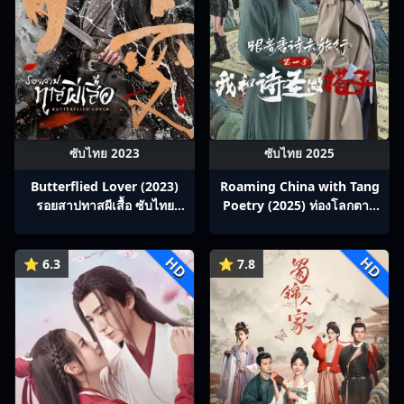
ซับไทย 2023
ซับไทย 2025
Butterflied Lover (2023)
Roaming China with Tang
รอยสาปทาสผีเสื้อ ซับไทย
Poetry (2025) ท่องโลกตาม
Ep1-22
บทกวีถัง ภาค 1: ข้าและเพื่อน
ร่วมทางปรมาจารย์กวี ซับไทย
HD
HD
Ep1-12
⭐ 6.3
⭐ 7.8