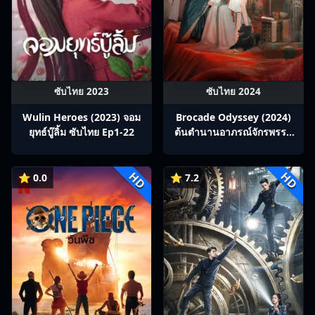
ซับไทย 2023
ซับไทย 2024
Wulin Heroes (2023) จอม
Brocade Odyssey (2024)
ยุทธ์บู๊ลิ้ม ซับไทย Ep1-22
ต้นตํานานอาภรณ์จักรพรรดิ
ซับไทย Ep1-40
HD
HD
⭐ 0.0
⭐ 7.2