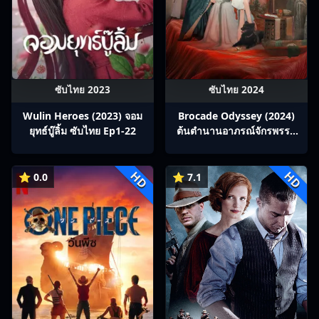
ซับไทย 2023
ซับไทย 2024
Wulin Heroes (2023) จอม
Brocade Odyssey (2024)
ยุทธ์บู๊ลิ้ม ซับไทย Ep1-22
ต้นตํานานอาภรณ์จักรพรรดิ
ซับไทย Ep1-40
HD
HD
⭐ 0.0
⭐ 7.1