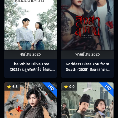
ซับไทย 2025
พากย์ไทย 2025
The White Olive Tree
Goddess Bless You from
(2025) ปลูกรักพักใจ ใต้ต้น
Death (2025) สิงสาลาตาย
มะกอกขาว ซับไทย Ep1-38
พากย์ไทย Ep1-13
HD
HD
⭐ 6.5
⭐ 0.0