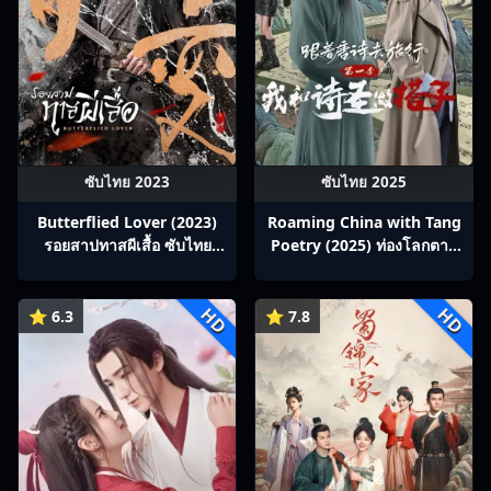
ซับไทย 2023
ซับไทย 2025
Butterflied Lover (2023)
Roaming China with Tang
รอยสาปทาสผีเสื้อ ซับไทย
Poetry (2025) ท่องโลกตาม
Ep1-22
บทกวีถัง ภาค 1: ข้าและเพื่อน
ร่วมทางปรมาจารย์กวี ซับไทย
HD
HD
Ep1-12
⭐ 6.3
⭐ 7.8