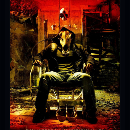
👍 The Devil’s Chair (2007) เก้าอี้สยองดูดวิญญาณ —
หนังใหม่ชนโรงที่ทีมงานอยากให้คุณลองดู
🎥
อัปเดตโดยทีมงาน Free Movie 24
— ตรวจสอบล่าสุด:
06/06/2026 |
เกี่ยวกับเรา