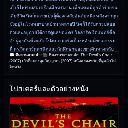
เก้าอี้ไฟฟ้าผสมเครื่องมือทรมาน เมื่อแซมมี่ถูกทำร้ายจน
เสียชีวิต นิคก็กลายเป็นผู้ต้องสงสัยอันดับหนึ่ง หลังจากถูก
ขังอยู่ในโรงพยาบาลบ้ามาหลายปี นิคก็ได้รับการปล่อย
ตัวและอยู่ภายใต้การดูแลของ ดร.วิลลาร์ด จิตแพทย์ชื่อ
ดัง ผู้มุ่งมั่นที่จะเปิดโปงความจริงเบื้องหลังคดีฆาตกรรม
นี้ ดร.วิลลาร์ดพานิคและนักศึกษาของเขาเดินทางกลับ
💬 ทีมงานแนะนำ:
🎬 ทีมงานขอบอกต่อ: The Devil’s Chair
ไปยังสถานที่เกิดเหตุอีกครั้ง แต่สิ่งที่พวกเขาพบกลับเป็น
(2007) เก้าอี้สยองดูดวิญญาณ (2007) หนังสยองขวัญที่ดูแล้วไม่
ความลับอันน่าสยดสยองที่ซ่อนอยู่ในอาคารร้างหลังนั้น
ผิดหวัง
The Devil’s Chair (2007) เก้าอี้สยองดูดวิญญาณ ()
ภาพยนตร์หนังใหม่ชนโรงพร้อมให้รับชมออนไลน์แล้ว
โปสเตอร์และตัวอย่างหนัง
วันนี้
The Devil’s Chair (2007) เก้าอี้สยองดูดวิญญาณ เป็น
หนังใหม่ชนโรงที่มีเนื้อเรื่องน่าติดตามดูเพลิน ๆ