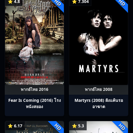
HD
HD
⭐ 4.8
⭐ 7.304
พากย์ไทย 2016
พากย์ไทย 2008
Fear Is Coming (2016) โรง
Martyrs (2008) ฝังแค้นรอ
หนังสยอง
อาฆาต
HD
HD
⭐ 6.17
⭐ 5.3