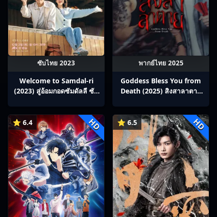
ซับไทย 2023
พากย์ไทย 2025
Welcome to Samdal-ri
Goddess Bless You from
(2023) สู่อ้อมกอดซัมดัลลี ซับ
Death (2025) สิงสาลาตาย
ไทย Ep1-16
พากย์ไทย Ep1-13
HD
HD
⭐ 6.4
⭐ 6.5