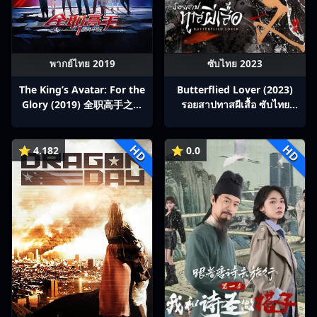
พากย์ไทย 2019
ซับไทย 2023
The King’s Avatar: For the
Butterflied Lover (2023)
Glory (2019) 全职高手之巅
รอยสาปทาสผีเสื้อ ซับไทย
峰荣耀
Ep1-22
HD
HD
⭐ 4.182
⭐ 0.0