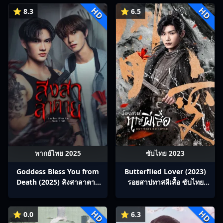
HD
HD
⭐ 8.3
⭐ 6.5
พากย์ไทย 2025
ซับไทย 2023
Goddess Bless You from
Butterflied Lover (2023)
Death (2025) สิงสาลาตาย
รอยสาปทาสผีเสื้อ ซับไทย
พากย์ไทย Ep1-13
Ep1-22
HD
HD
⭐ 0.0
⭐ 6.3