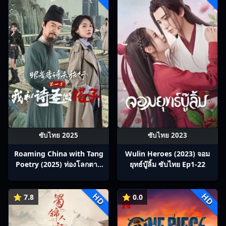
ซับไทย 2025
ซับไทย 2023
Roaming China with Tang
Wulin Heroes (2023) จอม
Poetry (2025) ท่องโลกตาม
ยุทธ์บู๊ลิ้ม ซับไทย Ep1-22
บทกวีถัง ภาค 1: ข้าและเพื่อน
ร่วมทางปรมาจารย์กวี ซับไทย
HD
HD
Ep1-12
⭐ 7.8
⭐ 0.0