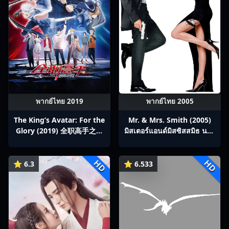
พากย์ไทย 2019
พากย์ไทย 2005
The King’s Avatar: For the
Mr. & Mrs. Smith (2005)
Glory (2019) 全职高手之巅
มิสเตอร์แอนด์มิสซิสสมิธ นาย
峰荣耀
และนางคู่พิฆาต
HD
HD
⭐ 6.3
⭐ 6.533