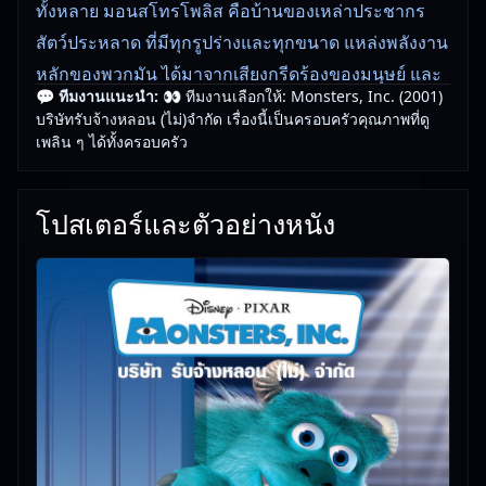
ทั้งหลาย มอนสโทรโพลิส คือบ้านของเหล่าประชากร
สัตว์ประหลาด ที่มีทุกรูปร่างและทุกขนาด แหล่งพลังงาน
หลักของพวกมัน ได้มาจากเสียงกรีดร้องของมนุษย์ และ
💬 ทีมงานแนะนำ:
👀 ทีมงานเลือกให้: Monsters, Inc. (2001)
โรงงานที่ผลิตเสียงกรีดร้องขนาดใหญ่ที่สุด ก็คือ
บริษัทรับจ้างหลอน (ไม่)จำกัด เรื่องนี้เป็นครอบครัวคุณภาพที่ดู
Monster, Inc. (หรือ M.I. – เอ็มไอ) ทีมสัตว์ประหลาด
เพลิน ๆ ได้ทั้งครอบครัว
แถวหน้าของโรงงาน จะเดินทางสู่โลกมนุษย์ โดยผ่าน
ประตูตู้เสื้อผ้าในยามค่ำคืน ก็เพื่อหลอกเด็กๆ ให้ตกใจ
โปสเตอร์และตัวอย่างหนัง
กลัว และเก็บเสียงกรีดร้องของพวกเขาเอาไว้ ที่ทำให้งาน
นี้ยากมากขึ้น ก็คือความจริงที่ว่า สัตว์ประหลาดเหล่านี้
เชื่อว่า พวกเด็กๆ คือของมีพิษ และถ้าไปแตะโดนตัวเด็ก
เข้า จะนำมาซึ่งหายนะ
🎥
อัปเดตโดยทีมงาน Free Movie 24
— ตรวจสอบล่าสุด:
29/05/2026 |
เกี่ยวกับเรา