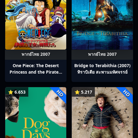
พากย์ไทย 2007
พากย์ไทย 2007
One Piece: The Desert
Bridge to Terabithia (2007)
Princess and the Pirates:
ทิราบิเตีย สะพานมหัศจรรย์
Adventure in Alabasta
(2007) วันพีช เดอะมูฟวี่ 8:
HD
HD
เจ้าหญิงแห่งทะเลทรายและ
⭐ 6.653
⭐ 5.217
โจรสลัด