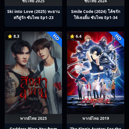
ซับไทย 2025
ซับไทย 2024
Ski into Love (2025) ทะยาน
Smile Code (2024) โค้ชรัก
สกีสู่รัก ซับไทย Ep1-23
ให้เธอยิ้ม ซับไทย Ep1-34
HD
HD
⭐ 8.3
⭐ 6.4
พากย์ไทย 2025
พากย์ไทย 2019
Goddess Bless You from
The King’s Avatar: For the