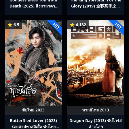
Death (2025) สิงสาลาตาย
Glory (2019) 全职高手之巅
พากย์ไทย Ep1-13
峰荣耀
HD
HD
⭐ 6.5
⭐ 4.182
ซับไทย 2023
พากย์ไทย 2013
Butterflied Lover (2023)
Dragon Day (2013) ชิปไวรัส
รอยสาปทาสผีเสื้อ ซับไทย
ล้างโลก