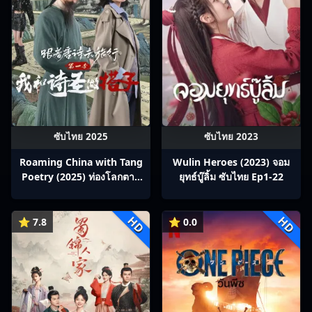
ซับไทย 2025
ซับไทย 2023
Roaming China with Tang
Wulin Heroes (2023) จอม
Poetry (2025) ท่องโลกตาม
ยุทธ์บู๊ลิ้ม ซับไทย Ep1-22
บทกวีถัง ภาค 1: ข้าและเพื่อน
ร่วมทางปรมาจารย์กวี ซับไทย
HD
HD
Ep1-12
⭐ 7.8
⭐ 0.0