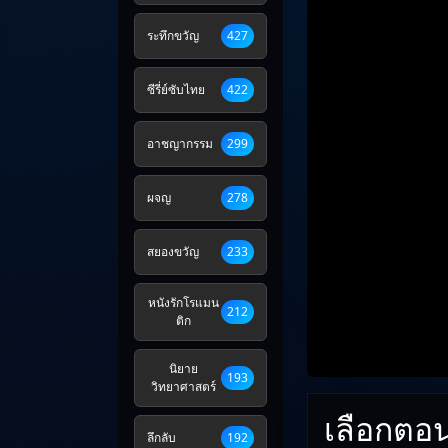
ระทึกขวัญ
427
ซีรี่ย์ซับไทย
422
อาชญากรรม
299
ผจญ
278
สยองขวัญ
233
หนังรักโรแมน
212
ติก
นิยาย
193
วิทยาศาสตร์
เลือกตอ
ลึกลับ
192