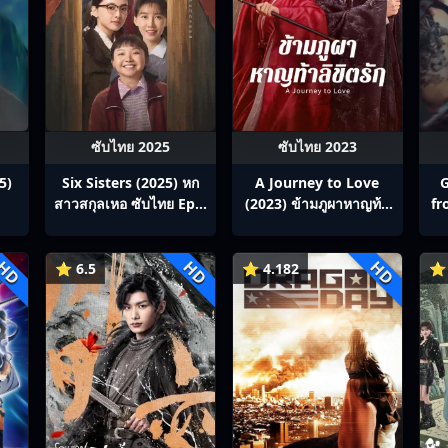
ซับไทย 2025
ซับไทย 2023
5)
Six Sisters (2025) หก
A Journey to Love
G
สาวสกุลเหอ ซับไทย Ep1-
(2023) ข้ามภูผาหาญท้า
fr
38
ลิขิตรัก ซับไทย Ep1-40
สา
HD
HD
HD
⭐ 6.5
⭐ 4.182
⭐ 