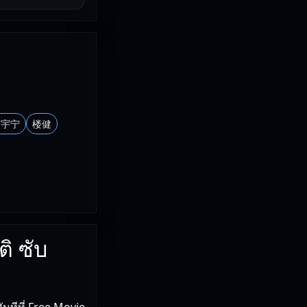
刘宇宁
楼健
ิ ซับ
ันทีที่ Free Movie