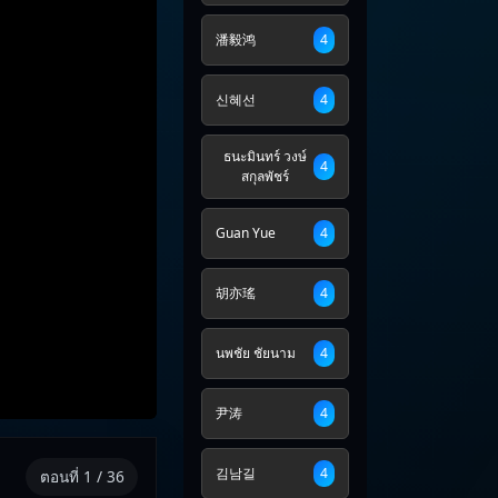
潘毅鸿
4
신혜선
4
ธนะมินทร์ วงษ์
4
สกุลพัชร์
Guan Yue
4
胡亦瑤
4
นพชัย ชัยนาม
4
尹涛
4
김남길
4
ตอนที่ 1 / 36