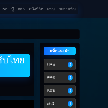
าแรก
บู๊
ตลก
หนังชีวิต
ผจญ
สยองขวัญ
แท็กแนะนำ
ซับไทย
刘学义
5
严子贤
5
代高政
5
หลินอี
4