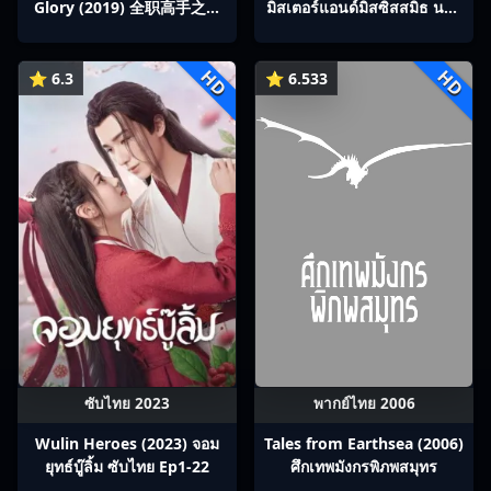
Glory (2019) 全职高手之巅
มิสเตอร์แอนด์มิสซิสสมิธ นาย
峰荣耀
และนางคู่พิฆาต
HD
HD
⭐ 6.3
⭐ 6.533
ซับไทย 2023
พากย์ไทย 2006
Wulin Heroes (2023) จอม
Tales from Earthsea (2006)
ยุทธ์บู๊ลิ้ม ซับไทย Ep1-22
ศึกเทพมังกรพิภพสมุทร