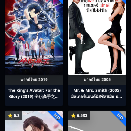
พากย์ไทย 2019
พากย์ไทย 2005
The King’s Avatar: For the
Mr. & Mrs. Smith (2005)
Glory (2019) 全职高手之巅
มิสเตอร์แอนด์มิสซิสสมิธ นาย
峰荣耀
และนางคู่พิฆาต
HD
HD
⭐ 6.3
⭐ 6.533