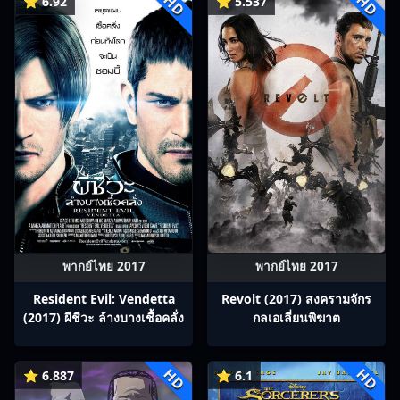
HD
HD
⭐ 6.92
⭐ 5.537
พากย์ไทย 2017
พากย์ไทย 2017
Resident Evil: Vendetta
Revolt (2017) สงครามจักร
(2017) ผีชีวะ ล้างบางเชื้อคลั่ง
กลเอเลี่ยนพิฆาต
HD
HD
⭐ 6.887
⭐ 6.1