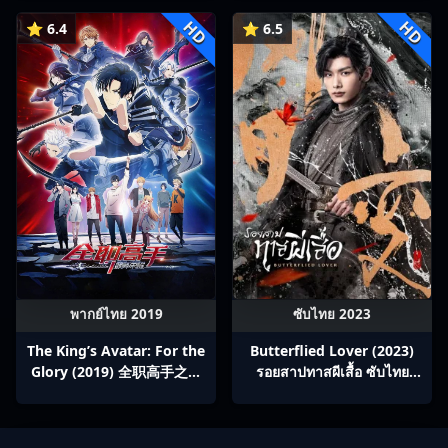
HD
HD
⭐ 6.4
⭐ 6.5
พากย์ไทย 2019
ซับไทย 2023
The King’s Avatar: For the
Butterflied Lover (2023)
Glory (2019) 全职高手之巅
รอยสาปทาสผีเสื้อ ซับไทย
峰荣耀
Ep1-22