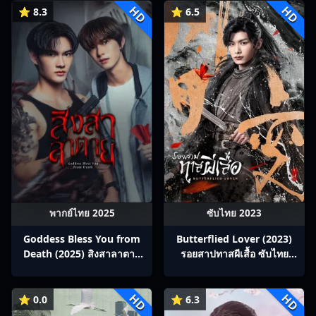
HD
HD
⭐ 8.3
⭐ 6.5
พากย์ไทย 2025
ซับไทย 2023
Goddess Bless You from
Butterflied Lover (2023)
Death (2025) สิงสาลาตาย
รอยสาปทาสผีเสื้อ ซับไทย
พากย์ไทย Ep1-13
Ep1-22
HD
HD
⭐ 0.0
⭐ 6.3