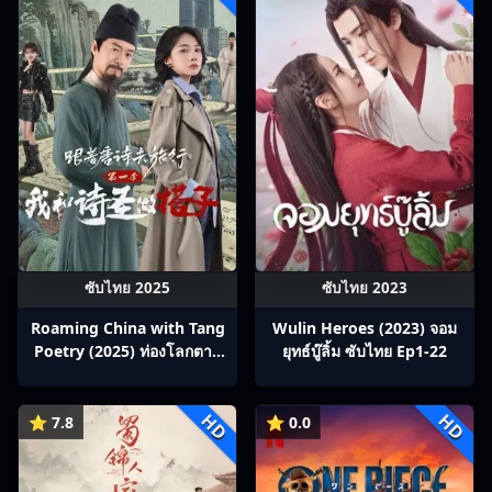
ซับไทย 2025
ซับไทย 2023
Roaming China with Tang
Wulin Heroes (2023) จอม
Poetry (2025) ท่องโลกตาม
ยุทธ์บู๊ลิ้ม ซับไทย Ep1-22
บทกวีถัง ภาค 1: ข้าและเพื่อน
ร่วมทางปรมาจารย์กวี ซับไทย
HD
HD
Ep1-12
⭐ 7.8
⭐ 0.0