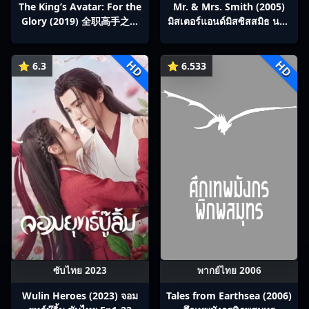
The King’s Avatar: For the
Mr. & Mrs. Smith (2005)
Glory (2019) 全职高手之巅
มิสเตอร์แอนด์มิสซิสสมิธ นาย
峰荣耀
และนางคู่พิฆาต
HD
HD
⭐ 6.3
⭐ 6.533
ซับไทย 2023
พากย์ไทย 2006
Wulin Heroes (2023) จอม
Tales from Earthsea (2006)