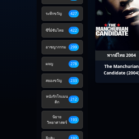
ระทึกขวัญ
427
ซีรี่ย์ซับไทย
422
อาชญากรรม
299
พากย์ไทย 2004
ผจญ
278
The Manchurian
Candidate (2004
กระชากแผนลับ ดั
สยองขวัญ
233
มหาอำนาจ
หนังรักโรแมน
212
ติก
นิยาย
193
วิทยาศาสตร์
ลึกลับ
192