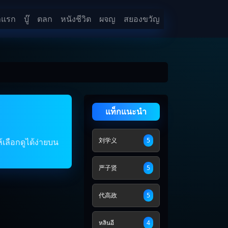
าแรก
บู๊
ตลก
หนังชีวิต
ผจญ
สยองขวัญ
แท็กแนะนำ
刘学义
5
เลือกดูได้ง่ายบน
严子贤
5
代高政
5
หลินอี
4