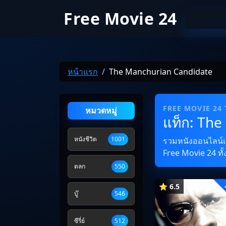
Free Movie 24
หน้าแรก
The Manchurian Candidate
FREE MOVIE 24
หมวดหมู่
แท็ก: Th
หนังชีวิต
1001
รวมหนังออนไลน์และ
Free Movie 24 ทั้
ตลก
550
⭐ 6.5
บู๊
546
ซีรี่ย์
512