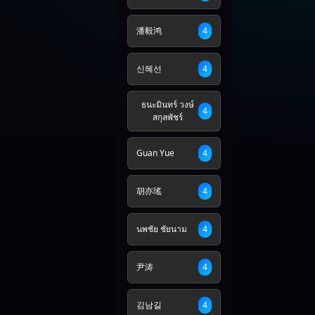
潘毅鸿
4
신혜선
4
ธนะมินทร์ วงษ์
4
สกุลพัชร์
Guan Yue
4
胡亦瑤
4
นพชัย ชัยนาม
4
尹涛
4
김남길
4