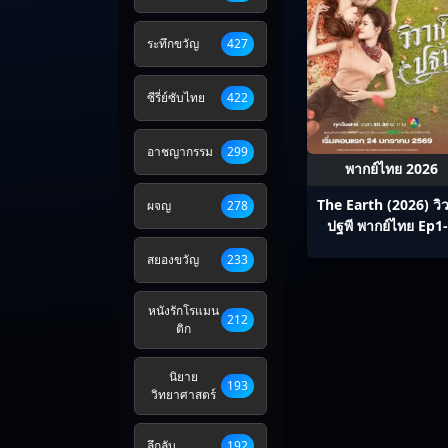
ระทึกขวัญ
427
ซีรี่ย์ซับไทย
422
อาชญากรรม
299
พากย์ไทย 2026
The Earth (2026) วิว
ผจญ
278
ปฐพี พากย์ไทย Ep1
สยองขวัญ
233
หนังรักโรแมน
212
ติก
นิยาย
193
วิทยาศาสตร์
ลึกลับ
192