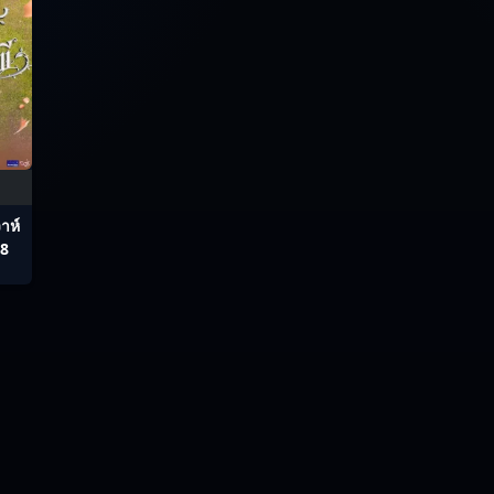
าห์
-8