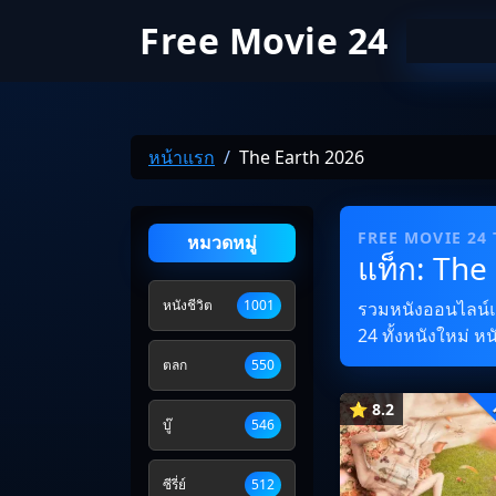
Free Movie 24
หน้าแรก
The Earth 2026
FREE MOVIE 24
หมวดหมู่
แท็ก: The
หนังชีวิต
1001
รวมหนังออนไลน์และ
24 ทั้งหนังใหม่ ห
ตลก
550
⭐ 8.2
บู๊
546
ซีรี่ย์
512