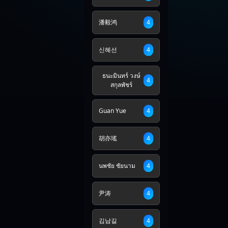
潘毅鸿
4
신혜선
4
ธนะมินทร์ วงษ์
4
สกุลพัชร์
Guan Yue
4
胡亦瑤
4
นพชัย ชัยนาม
4
尹涛
4
김남길
4