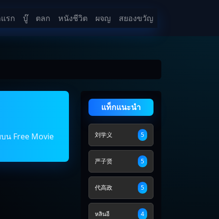
าแรก
บู๊
ตลก
หนังชีวิต
ผจญ
สยองขวัญ
แท็กแนะนำ
刘学义
5
่ายบน Free Movie
严子贤
5
代高政
5
หลินอี
4