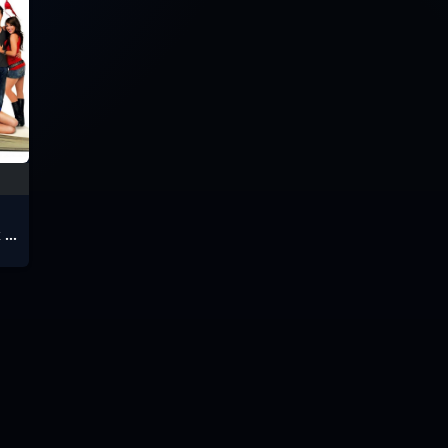
 of
ัน
ำรา