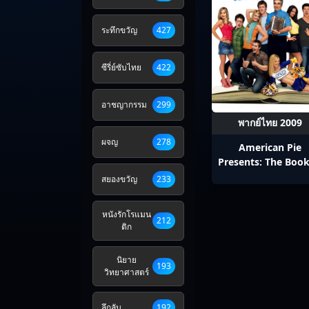
ระทึกขวัญ
427
ซีรี่ย์ซับไทย
422
อาชญากรรม
299
พากย์ไทย 2009
ผจญ
278
American Pie
Presents: The Book
Love (2009) อเมริก
สยองขวัญ
233
พาย คู่มือซ่าส์พลิกต
แอ้ม
หนังรักโรแมน
212
ติก
นิยาย
193
วิทยาศาสตร์
ลึกลับ
192