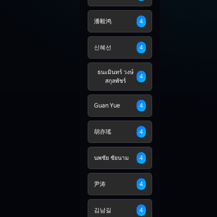
潘毅鸿
4
신혜선
4
ธนะมินทร์ วงษ์
4
สกุลพัชร์
Guan Yue
4
胡亦瑤
4
นพชัย ชัยนาม
4
尹涛
4
김남길
4