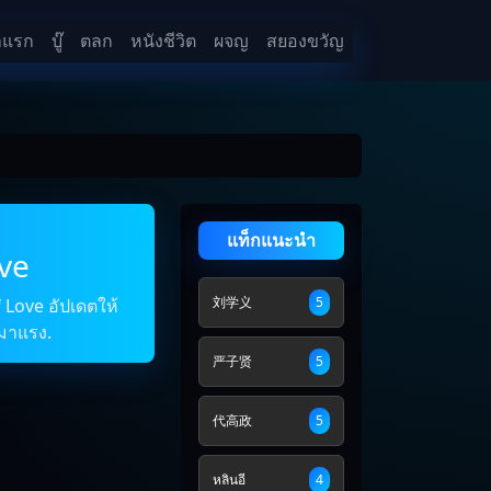
าแรก
บู๊
ตลก
หนังชีวิต
ผจญ
สยองขวัญ
แท็กแนะนำ
ve
刘学义
5
 Love อัปเดตให้
งมาแรง.
严子贤
5
代高政
5
หลินอี
4