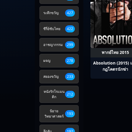
ระทึกขวัญ
427
ซีรี่ย์ซับไทย
422
อาชญากรรม
299
พากย์ไทย 2015
ผจญ
278
Absolution (2015) 
กฎโคตรนักฆ่า
สยองขวัญ
233
หนังรักโรแมน
212
ติก
นิยาย
193
วิทยาศาสตร์
ลึกลับ
192