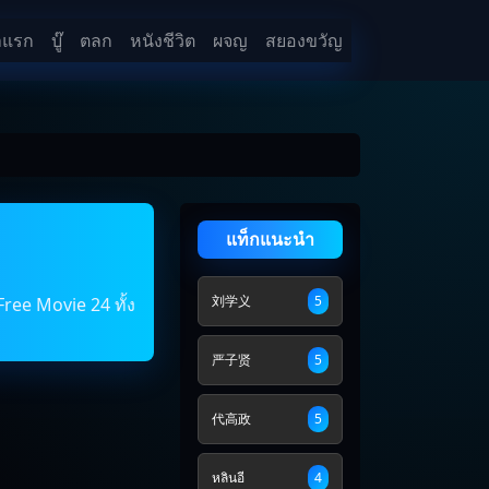
าแรก
บู๊
ตลก
หนังชีวิต
ผจญ
สยองขวัญ
แท็กแนะนำ
刘学义
5
Free Movie 24 ทั้ง
严子贤
5
代高政
5
หลินอี
4