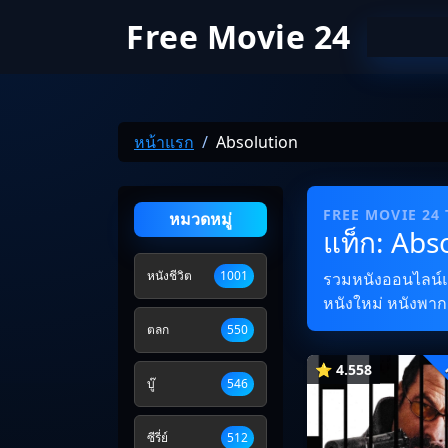
Free Movie 24
หน้าแรก
Absolution
FREE MOVIE 24
หมวดหมู่
แท็ก: Abs
หนังชีวิต
1001
รวมหนังออนไลน์และ
หนังใหม่ หนังพากย
ตลก
550
⭐ 4.558
บู๊
546
ซีรี่ย์
512