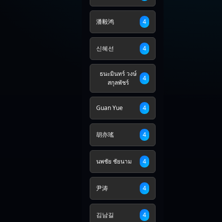
潘毅鸿
4
신혜선
4
ธนะมินทร์ วงษ์
4
สกุลพัชร์
Guan Yue
4
胡亦瑤
4
นพชัย ชัยนาม
4
尹涛
4
김남길
4