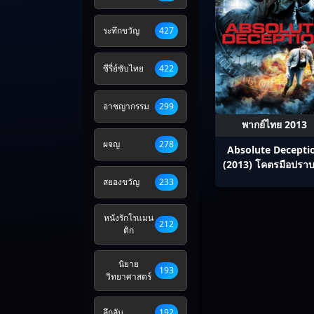
ระทึกขวัญ
427
ซีรี่ย์ซับไทย
422
อาชญากรรม
299
พากย์ไทย 2013
ผจญ
278
Absolute Decepti
(2013) โคตรมือปราบ
ไม่ปล่อย
สยองขวัญ
233
หนังรักโรแมน
212
ติก
นิยาย
193
วิทยาศาสตร์
ลึกลับ
192