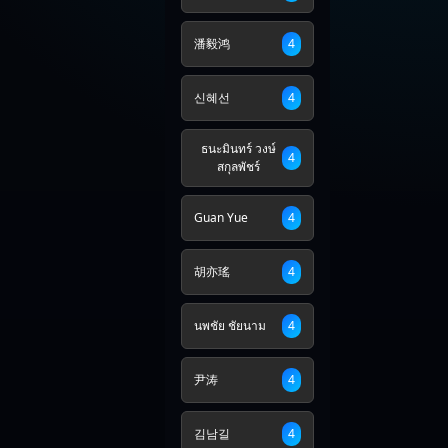
潘毅鸿
4
신혜선
4
ธนะมินทร์ วงษ์
4
สกุลพัชร์
Guan Yue
4
胡亦瑤
4
นพชัย ชัยนาม
4
尹涛
4
김남길
4