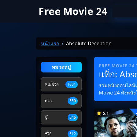
Free Movie 24
หน้าแรก
Absolute Deception
FREE MOVIE 24
หมวดหมู่
แท็ก: Abs
หนังชีวิต
1001
รวมหนังออนไลน์และ
Movie 24 ทั้งหนัง
ตลก
550
⭐ 5.1
บู๊
546
ซีรี่ย์
512