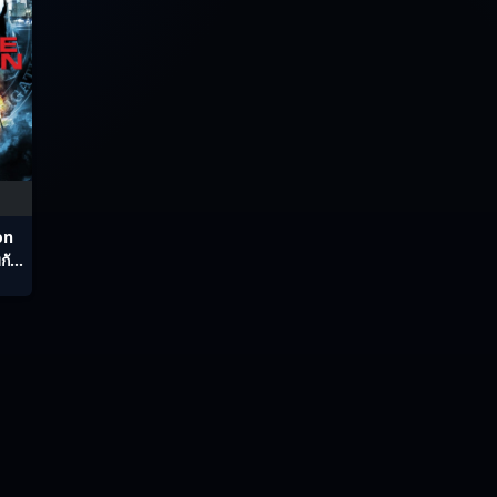
on
กัด