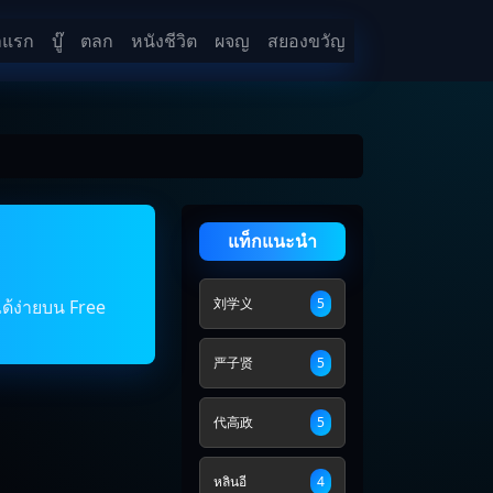
าแรก
บู๊
ตลก
หนังชีวิต
ผจญ
สยองขวัญ
แท็กแนะนำ
刘学义
5
ได้ง่ายบน Free
严子贤
5
代高政
5
หลินอี
4