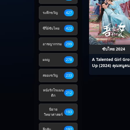
ระทึกขวัญ
427
ซีรี่ย์ซับไทย
422
อาชญากรรม
299
ซับไทย 2024
A Talented Girl Gr
ผจญ
278
Up (2024) คุณหนูคนเ
ของข้าโตแล้ว ซับไ
สยองขวัญ
233
Ep1-24
หนังรักโรแมน
212
ติก
นิยาย
193
วิทยาศาสตร์
ลึกลับ
192