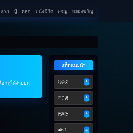
าแรก
บู๊
ตลก
หนังชีวิต
ผจญ
สยองขวัญ
แท็กแนะนำ
刘学义
5
ือกดูได้ง่ายบน
严子贤
5
代高政
5
หลินอี
4