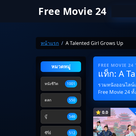
Free Movie 24
หน้าแรก
A Talented Girl Grows Up
FREE MOVIE 24
หมวดหมู่
แท็ก: A T
หนังชีวิต
1001
รวมหนังออนไลน์และ
Free Movie 24 ทั้
ตลก
550
⭐ 0.0
บู๊
546
ซีรี่ย์
512