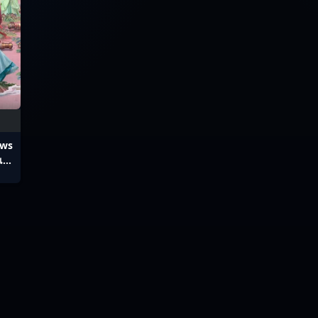
ows
ก่ง
ทย