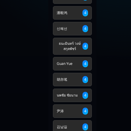
潘毅鸿
4
신혜선
4
ธนะมินทร์ วงษ์
4
สกุลพัชร์
Guan Yue
4
胡亦瑤
4
นพชัย ชัยนาม
4
尹涛
4
김남길
4