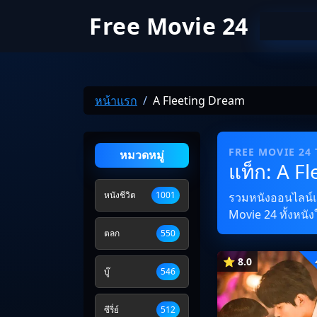
Free Movie 24
หน้าแรก
A Fleeting Dream
FREE MOVIE 24
หมวดหมู่
แท็ก: A F
หนังชีวิต
1001
รวมหนังออนไลน์และ
Movie 24 ทั้งหนัง
ตลก
550
⭐ 8.0
บู๊
546
ซีรี่ย์
512