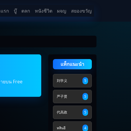
าแรก
บู๊
ตลก
หนังชีวิต
ผจญ
สยองขวัญ
แท็กแนะนำ
刘学义
5
ง่ายบน Free
严子贤
5
代高政
5
หลินอี
4