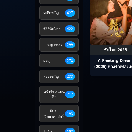
ระทึกขวัญ
427
ซีรี่ย์ซับไทย
422
อาชญากรรม
299
ซับไทย 2025
A Fleeting Drea
ผจญ
278
(2025) ห้วงรักเพลิงแ
ซับไทย Ep1-24
สยองขวัญ
233
หนังรักโรแมน
212
ติก
นิยาย
193
วิทยาศาสตร์
ลึกลับ
192