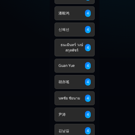
潘毅鸿
4
신혜선
4
ธนะมินทร์ วงษ์
4
สกุลพัชร์
Guan Yue
4
胡亦瑤
4
นพชัย ชัยนาม
4
尹涛
4
김남길
4