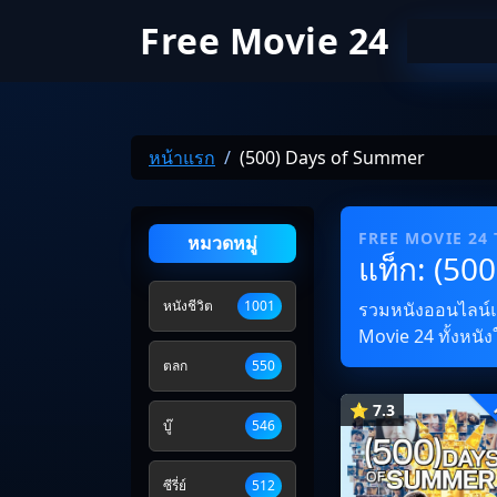
Free Movie 24
หน้าแรก
(500) Days of Summer
FREE MOVIE 24
หมวดหมู่
แท็ก: (50
หนังชีวิต
1001
รวมหนังออนไลน์และ
Movie 24 ทั้งหนัง
ตลก
550
⭐ 7.3
บู๊
546
ซีรี่ย์
512