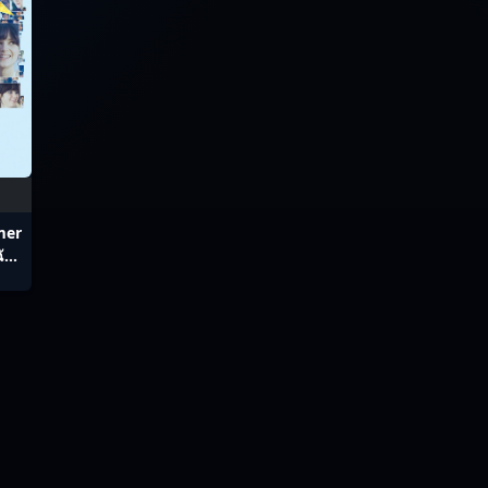
mer
ฉัน