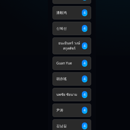
潘毅鸿
4
신혜선
4
ธนะมินทร์ วงษ์
4
สกุลพัชร์
Guan Yue
4
胡亦瑤
4
นพชัย ชัยนาม
4
尹涛
4
김남길
4