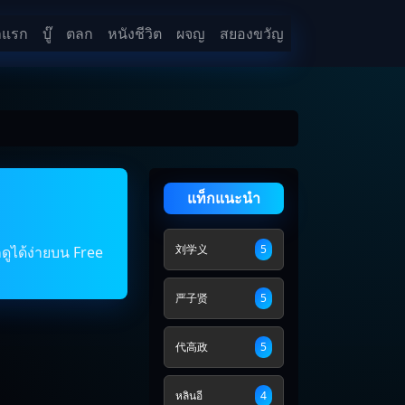
าแรก
บู๊
ตลก
หนังชีวิต
ผจญ
สยองขวัญ
แท็กแนะนำ
刘学义
5
ดูได้ง่ายบน Free
严子贤
5
代高政
5
หลินอี
4