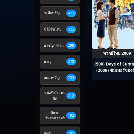
ระทึกขวัญ
427
ซีรี่ย์ซับไทย
422
อาชญากรรม
299
พากย์ไทย 2009
ผจญ
278
(500) Days of Sum
(2009) ซัมเมอร์ของ
500 วัน ไม่ลืมเธอ
สยองขวัญ
233
หนังรักโรแมน
212
ติก
นิยาย
193
วิทยาศาสตร์
ลึกลับ
192