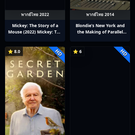
พากย์ไทย 2022
พากย์ไทย 2014
Mickey: The Story of a
Blondie’s New York and
Mouse (2022) Mickey: The
the Making of Parallel
Story of a Mouse
Lines (2014) Blondie’s New
York and the Making of
HD
HD
Parallel Lines
⭐ 8.0
⭐ 6