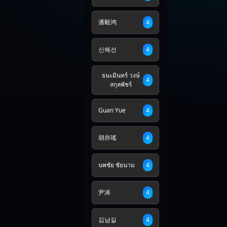
潘毅鸿
4
신혜선
4
ธนะมินทร์ วงษ์
4
สกุลพัชร์
Guan Yue
4
胡亦瑤
4
นพชัย ชัยนาม
4
尹涛
4
김남길
4