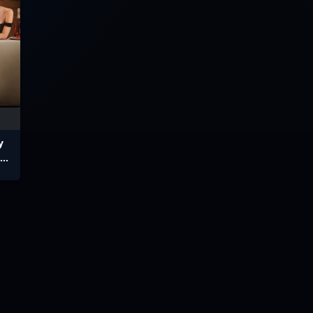
y
 ซับ