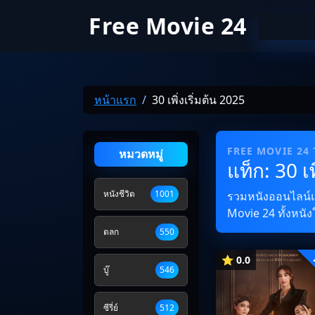
Free Movie 24
หน้าแรก
30 เพิ่งเริ่มต้น 2025
FREE MOVIE 24
หมวดหมู่
แท็ก: 30 เพ
หนังชีวิต
1001
รวมหนังออนไลน์และซ
Movie 24 ทั้งหนัง
ตลก
550
⭐ 0.0
บู๊
546
ซีรี่ย์
512