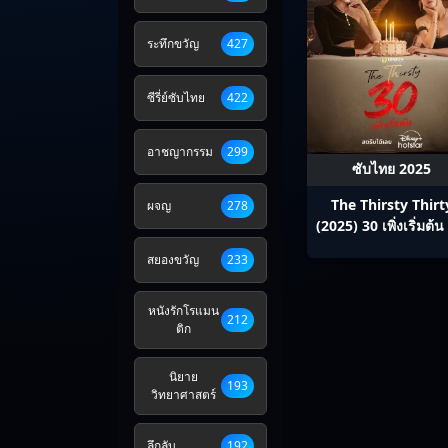
ระทึกขวัญ
427
ซีรี่ย์ซับไทย
422
อาชญากรรม
299
ซับไทย 2025
The Thirsty Thirt
ผจญ
278
(2025) 30 เพิ่งเริ่มต้น
ไทย Ep1-20
สยองขวัญ
233
หนังรักโรแมน
212
ติก
นิยาย
193
วิทยาศาสตร์
ลึกลับ
192