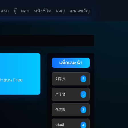
าแรก
บู๊
ตลก
หนังชีวิต
ผจญ
สยองขวัญ
แท็กแนะนำ
刘学义
5
้ง่ายบน Free
严子贤
5
代高政
5
หลินอี
4