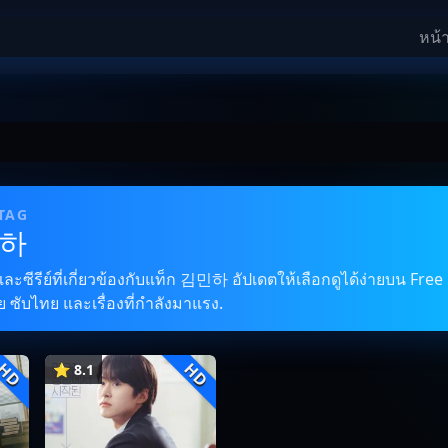
หน้
 TAG
민하
ซีรีย์ที่เกี่ยวข้องกับแท็ก 김민하 อัปเดตให้เลือกดูได้ง่ายบน Free 
 ซับไทย และเรื่องที่กำลังมาแรง.
HD
HD
⭐ 8.1