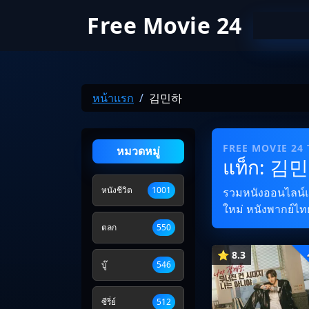
Free Movie 24
หน้าแรก
김민하
FREE MOVIE 24
หมวดหมู่
แท็ก: 김
หนังชีวิต
1001
รวมหนังออนไลน์และ
ใหม่ หนังพากย์ไทย
ตลก
550
⭐ 8.3
บู๊
546
ซีรี่ย์
512