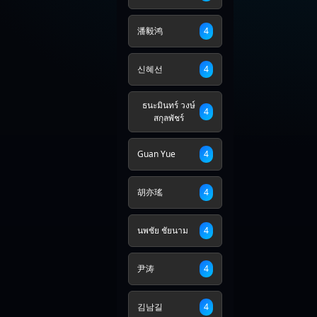
潘毅鸿
4
신혜선
4
ธนะมินทร์ วงษ์
4
สกุลพัชร์
Guan Yue
4
胡亦瑤
4
นพชัย ชัยนาม
4
尹涛
4
김남길
4