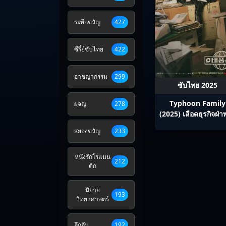
ระทึกขวัญ
427
ซีรี่ย์ซับไทย
422
อาชญากรรม
299
ซับไทย 2025
Typhoon Family
ผจญ
278
(2025) เลือดธุรกิจฝ่า
วิกฤติ ซับไทย Ep1-
สยองขวัญ
233
หนังรักโรแมน
212
ติก
นิยาย
193
วิทยาศาสตร์
ลึกลับ
192