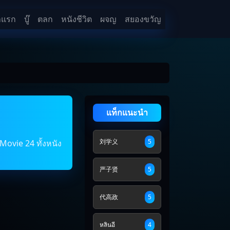
าแรก
บู๊
ตลก
หนังชีวิต
ผจญ
สยองขวัญ
แท็กแนะนำ
刘学义
5
Movie 24 ทั้งหนัง
严子贤
5
代高政
5
หลินอี
4