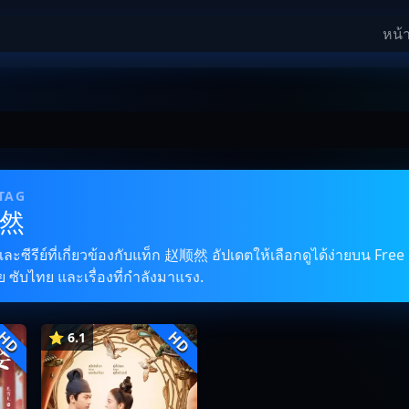
หน้
 TAG
顺然
ซีรีย์ที่เกี่ยวข้องกับแท็ก 赵顺然 อัปเดตให้เลือกดูได้ง่ายบน Free 
 ซับไทย และเรื่องที่กำลังมาแรง.
HD
HD
⭐ 6.1