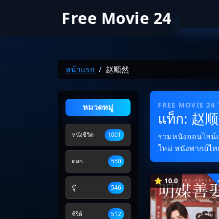
Free Movie 24
หน้าแรก
赵顺然
FREE MOVIE 24
หมวดหมู่
แท็ก: 赵
หนังชีวิต
1001
รวมหนังออนไลน์และ
ใหม่ หนังพากย์ไทย
ตลก
550
⭐ 10.0
บู๊
546
ซีรี่ย์
512