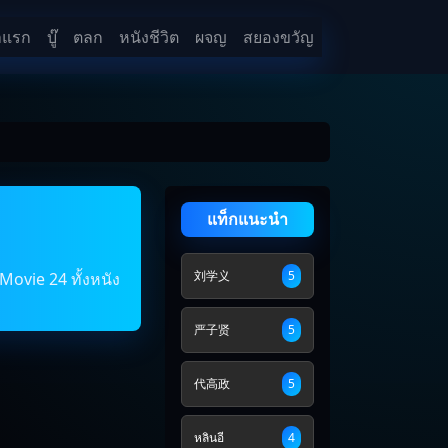
าแรก
บู๊
ตลก
หนังชีวิต
ผจญ
สยองขวัญ
แท็กแนะนำ
刘学义
5
Movie 24 ทั้งหนัง
严子贤
5
代高政
5
หลินอี
4