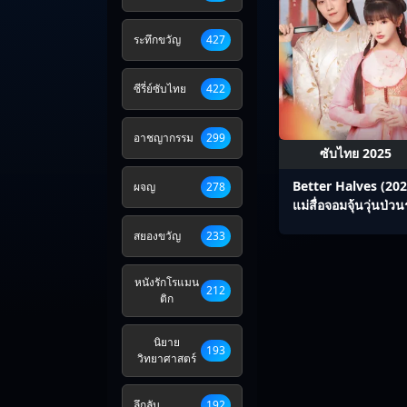
ระทึกขวัญ
427
ซีรี่ย์ซับไทย
422
อาชญากรรม
299
ซับไทย 2025
Better Halves (202
ผจญ
278
แม่สื่อจอมจุ้นวุ่นป่วน
ซับไทย Ep1-24
สยองขวัญ
233
หนังรักโรแมน
212
ติก
นิยาย
193
วิทยาศาสตร์
ลึกลับ
192