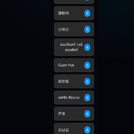
潘毅鸿
4
신혜선
4
ธนะมินทร์ วงษ์
4
สกุลพัชร์
Guan Yue
4
胡亦瑤
4
นพชัย ชัยนาม
4
尹涛
4
김남길
4