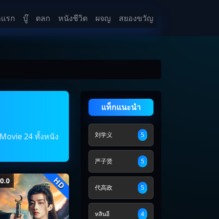
าแรก
บู๊
ตลก
หนังชีวิต
ผจญ
สยองขวัญ
แท็กแนะนำ
刘学义
5
Movie 24 ทั้งหนัง
严子贤
5
HD
0.0
代高政
5
หลินอี
4