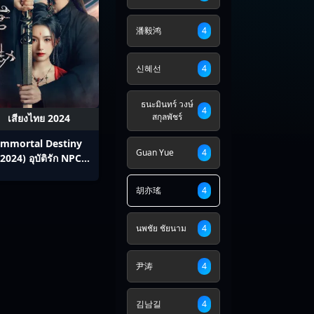
潘毅鸿
4
신혜선
4
ธนะมินทร์ วงษ์
4
สกุลพัชร์
เสียงไทย 2024
Immortal Destiny
Guan Yue
4
(2024) อุบัติรัก NPC
Ep1-24
胡亦瑤
4
นพชัย ชัยนาม
4
尹涛
4
김남길
4