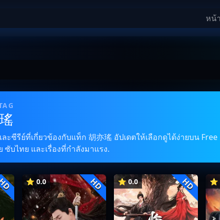
หน้
 TAG
亦瑤
ซีรีย์ที่เกี่ยวข้องกับแท็ก 胡亦瑤 อัปเดตให้เลือกดูได้ง่ายบน Free 
 ซับไทย และเรื่องที่กำลังมาแรง.
HD
HD
HD
⭐ 0.0
⭐ 0.0
⭐ 