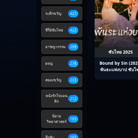
ระทึกขวัญ
427
ซีรี่ย์ซับไทย
422
อาชญากรรม
299
ซับไทย 2025
Bound by Sin (202
ผจญ
278
พันธะแห่งบาป ซับไ
Ep1-20
สยองขวัญ
233
หนังรักโรแมน
212
ติก
นิยาย
193
วิทยาศาสตร์
ลึกลับ
192