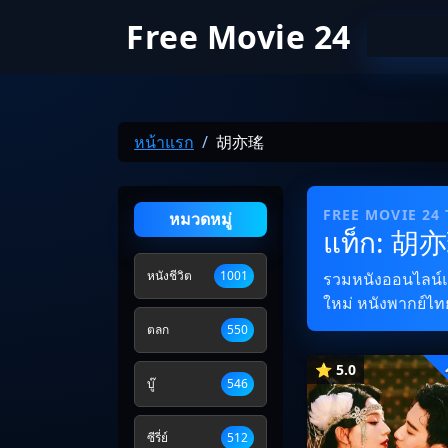
Free Movie 24
หน้าแรก
胡亦瑤
FREE MOVIE 24
หมวดหมู่
แท็ก: 胡
หนังชีวิต
1001
รวมหนังออนไลน์และ
ใหม่ หนังพากย์ไทย
ตลก
550
⭐ 5.0
บู๊
546
ซีรี่ย์
512